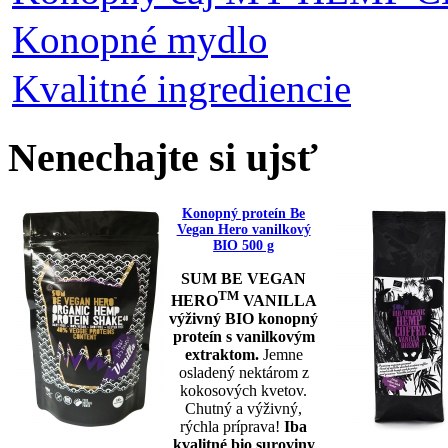
Konopné mydlo
Kvalitné ingrediencie
Nenechajte si ujsť
Konopný proteín Be
Vegan Hero vanilkový
BIO 500 g
SUM BE VEGAN
TM
HERO
VANILLA
výživný BIO konopný
proteín s vanilkovým
extraktom.
Jemne
osladený nektárom z
kokosových kvetov.
Chutný a výživný,
rýchla príprava!
Iba
kvalitné bio suroviny