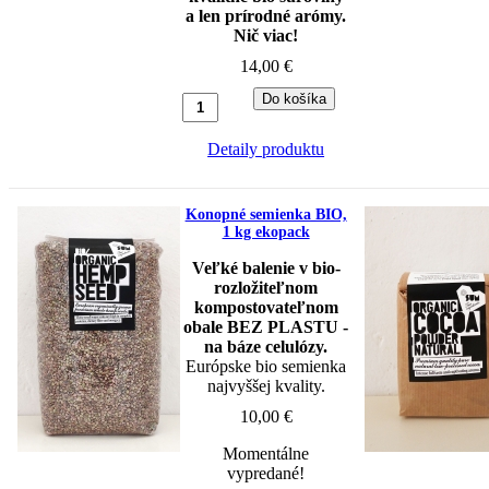
a len prírodné arómy.
Nič viac!
14,00 €
Detaily produktu
Konopné semienka BIO,
1 kg ekopack
Veľké balenie v bio-
rozložiteľnom
kompostovateľnom
obale BEZ PLASTU -
na báze celulózy.
Európske bio semienka
najvyššej kvality.
10,00 €
Momentálne
vypredané!